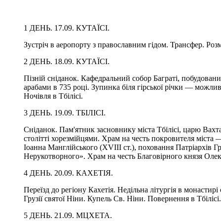
1 ДЕНЬ. 17.09. КУТАЇСІ.
Зустріч в аеропорту з православним гідом. Трансфер. Розмі
2 ДЕНЬ. 18.09. КУТАЇСІ.
Пізній сніданок. Кафедральний собор Баграті, побудован
арабами в 735 році. Зупинка біля гірської річки — можлив
Ночівля в Тбілісі.
3 ДЕНЬ. 19.09. ТБІЛІСІ.
Сніданок. Пам'ятник засновнику міста Тбілісі, царю Вахта
столітті хорезмійцями. Храм на честь покровителя міста
Іоанна Манглійського (XVIII ст.), поховання Патріархів Гр
Нерукотворного». Храм на честь Благовірного князя Олекс
4 ДЕНЬ. 20.09. КАХЕТІЯ.
Переїзд до регіону Кахетія. Недільна літургія в монасти
Грузії святої Ніни. Купель Св. Ніни. Повернення в Тбілісі.
5 ДЕНЬ. 21.09. МЦХЕТА.