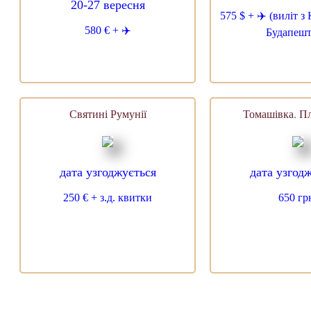
20-27 вересня
575 $ + ✈️ (виліт 
580 € + ✈️
Будапешта
Святині Румунії
Томашівка. Пл
дата узгоджується
дата узгод
250 € + з.д. квитки
650 гр