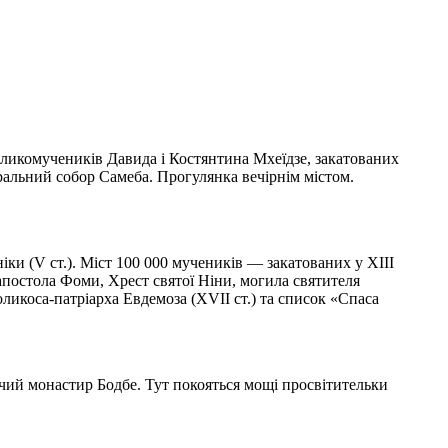
еликомучеників Давида і Костянтина Мхеїдзе, закатованих
дральний собор Самеба. Прогулянка вечірнім містом.
іки (V ст.). Міст 100 000 мучеників — закатованих у XIII
апостола Фоми, Хрест святої Ніни, могила святителя
толикоса-патріарха Евдемоза (XVII ст.) та список «Спаса
очий монастир Бодбе. Тут покояться мощі просвітительки