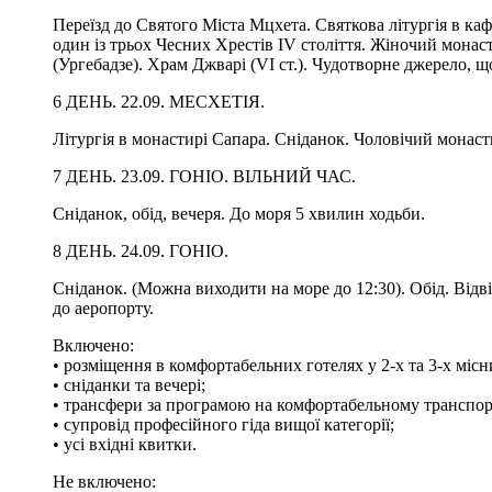
Переїзд до Святого Міста Мцхета. Святкова літургія в ка
один із трьох Чесних Хрестів IV століття. Жіночий мона
(Ургебадзе). Храм Джварі (VI ст.). Чудотворне джерело, що
6 ДЕНЬ. 22.09. МЕСХЕТІЯ.
Літургія в монастирі Сапара. Сніданок. Чоловічий монасти
7 ДЕНЬ. 23.09. ГОНІО. ВІЛЬНИЙ ЧАС.
Сніданок, обід, вечеря. До моря 5 хвилин ходьби.
8 ДЕНЬ. 24.09. ГОНІО.
Сніданок. (Можна виходити на море до 12:30). Обід. Від
до аеропорту.
Включено:
• розміщення в комфортабельних готелях у 2-х та 3-х міс
• сніданки та вечері;
• трансфери за програмою на комфортабельному транспор
• супровід професійного гіда вищої категорії;
• усі вхідні квитки.
Не включено: