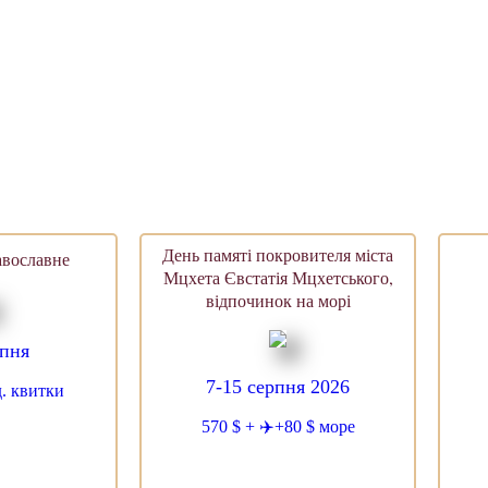
День памяті покровителя міста
авославне
Мцхета Євстатія Мцхетського,
відпочинок на морі
рпня
7-15 серпня 2026
д. квитки
570 $ + ✈️+80 $ море