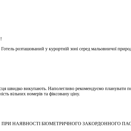
!
 Готель розташований у курортній зоні серед мальовничої приро
сця швидко викупають. Наполегливо рекомендуємо планувати пої
сть вільних номерів та фіксовану ціну.
И ПРИ НАЯВНОСТІ БІОМЕТРИЧНОГО ЗАКОРДОННОГО ПА