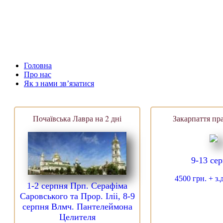
Головна
Про нас
Як з нами зв’язатися
Почаївська Лавра на 2 дні
Закарпаття пр
9-13 се
4500 грн. + з.
1-2 серпня Прп. Серафіма
Саровського та Прор. Іліі, 8-9
серпня Влмч. Пантелеймона
Целителя