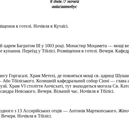
8 днів /7 ночей
авіа/автобус
щення в готелі. Ночівля в Кутаїсі.
ий царем Багратом III у 1003 році. Монастир Моцамета — мощі в
е купання. Переїзд у Тбілісі. Розміщення в готелі. Вечеря. Кафе
нгу Горгасалі. Храм Метехі, де покояться мощі св. цариці Шушан
 — Або Тбіліського. Колишній кафедральний собор Сіоні — глава 
узії. Храм VI століття Анчісхаті, тут знаходиться могила Св. Ка
андра Невського. Вечеря. Вільний час. Ночівля в Тбілісі.
рі одного з 13 Ассирійських отців — Антонія Марткопського. Жін
 Вечеря. Ночівля в Тбілісі.