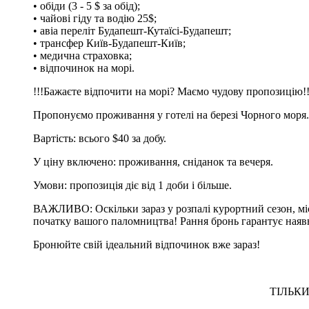
• обіди (3 - 5 $ за обід);
• чайові гіду та водію 25$;
• авіа переліт Будапешт-Кутаїсі-Будапешт;
• трансфер Київ-Будапешт-Київ;
• медична страховка;
• відпочинок на морі.
!!!Бажаєте відпочити на морі? Маємо чудову пропозицію!!
Пропонуємо проживання у готелі на березі Чорного моря.
Вартість: всього $40 за добу.
У ціну включено: проживання, сніданок та вечеря.
Умови: пропозиція діє від 1 доби і більше.
ВАЖЛИВО: Оскільки зараз у розпалі курортний сезон, мі
початку вашого паломництва! Рання бронь гарантує наявні
Бронюйте свій ідеальний відпочинок вже зараз!
ТІЛЬК