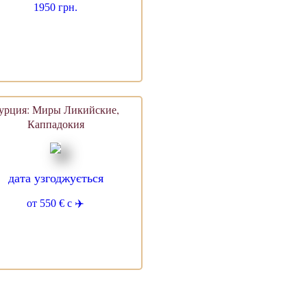
1950 грн.
урция: Миры Ликийские,
Каппадокия
дата узгоджується
от 550 € с ✈️