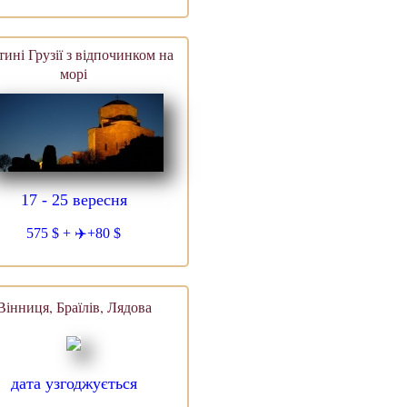
ині Грузії з відпочинком на
морі
17 - 25 вересня
575 $ + ✈️+80 $
Вінниця, Браїлів, Лядова
дата узгоджується