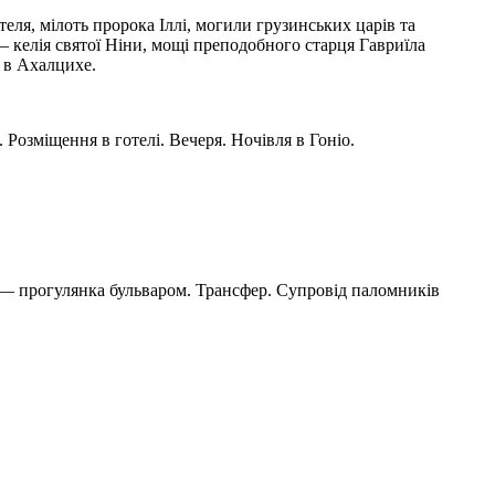
еля, мілоть пророка Іллі, могили грузинських царів та
 келія святої Ніни, мощі преподобного старця Гавриїла
я в Ахалцихе.
 Розміщення в готелі. Вечеря. Ночівля в Гоніо.
і — прогулянка бульваром. Трансфер. Супровід паломників