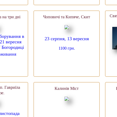
Свят
 на три дні
Чоповичі та Кипяче, Скит
оборування в
23 серпня, 13 вересня
-21 вересня
ї Богородиці
1100 грн.
роживання
п. Гавриїла
Калинів Міст
зе.
 листопада