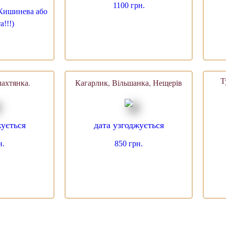
1100 грн.
з Кишинева або
!!!)
Т
ахтянка.
Кагарлик, Вільшанка, Нещерів
жується
дата узгоджується
н.
850 грн.